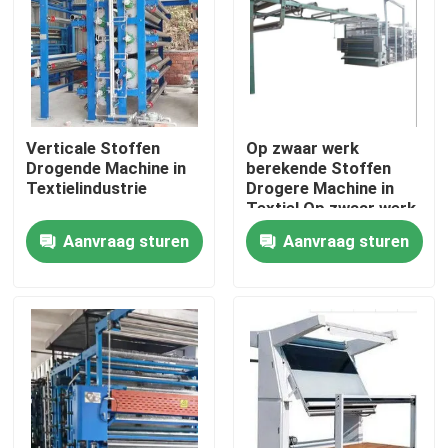
Fabrieksreis
Kwaliteitscontrole
Verticale Stoffen
Op zwaar werk
Drogende Machine in
berekende Stoffen
Neem contact met ons op
Textielindustrie
Drogere Machine in
Textiel Op zwaar werk
berekend
Aanvraag sturen
Aanvraag sturen
Nieuws
Verzoek om een Citaat
Corduroy Snijmachine
Textiel Schroeiende Machine