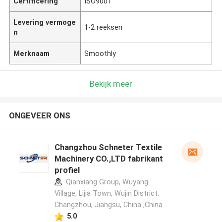
Certificering
ISO9001
Levering vermoge
1-2 reeksen
n
Merknaam
Smoothly
Bekijk meer
ONGEVEER ONS
Changzhou Schneter Textile
Machinery CO.,LTD fabrikant
profiel
Qianxiang Group, Wuyang
Village, Lijia Town, Wujin District,
Changzhou, Jiangsu, China ,China
5.0