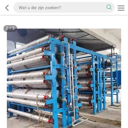
2
/
3