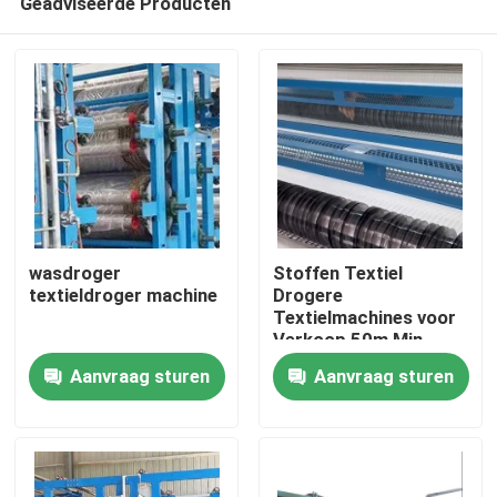
Geadviseerde Producten
wasdroger
Stoffen Textiel
textieldroger machine
Drogere
Textielmachines voor
Verkoop 50m Min
Huis
Aanvraag sturen
Aanvraag sturen
Producten
Ongeveer ons